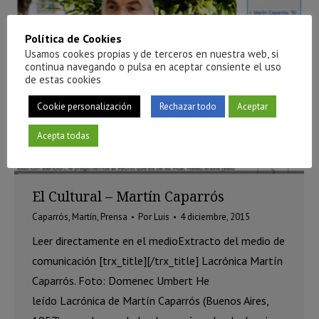
Política de Cookies
Usamos cookes propias y de terceros en nuestra web, si
continua navegando o pulsa en aceptar consiente el uso
de estas cookies
Cookie personalización
Rechazar todo
Aceptar
Acepta todas
El Cultural – Martín Caparrós
Caparrós, Martín
,
Prensa
Por
Luis
4 diciembre, 2015
Leer directamente en el medioExtracto del medio de
comunicación [trx_title][/trx_title] Lacrónica Martín
Caparrós. Foto: Domenec Umbert He
leído Lacrónica de Martín Caparrós (Buenos Aires,