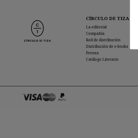
CÍRCULO DE TIZA
La editorial
Compañía
Red de distribución
Distribución de e-books
Prensa
Catálogo Literario