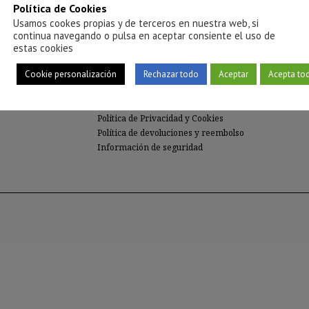
Política de Cookies
Usamos cookes propias y de terceros en nuestra web, si
continua navegando o pulsa en aceptar consiente el uso de
INFORMACIÓN
estas cookies
Atención al Cliente
Cookie personalización
Rechazar todo
Aceptar
Acepta to
Preguntas Frecuentes (FAQs)
Aviso legal
Terminos y condiciones
Política de Privacidad y Cookies
Política de devoluciones y reembolso
Información de seguridad