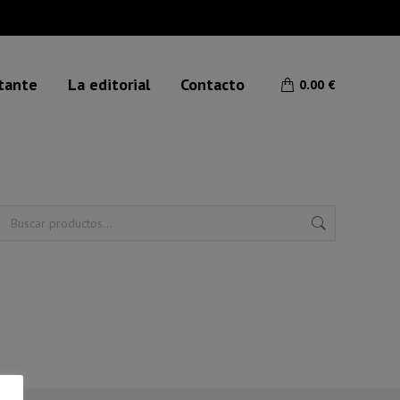
etante
La editorial
Contacto
0.00
€