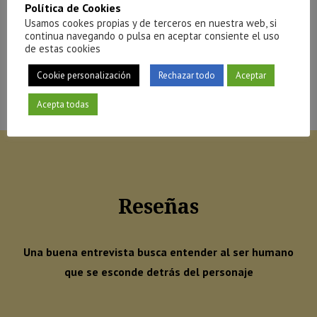
Política de Cookies
Usamos cookes propias y de terceros en nuestra web, si
continua navegando o pulsa en aceptar consiente el uso
de estas cookies
Más gente que cuenta
Cookie personalización
Rechazar todo
Aceptar
22.00
€
IVA inc.
Acepta todas
Reseñas
Una buena entrevista busca entender al ser humano
que se esconde detrás del personaje