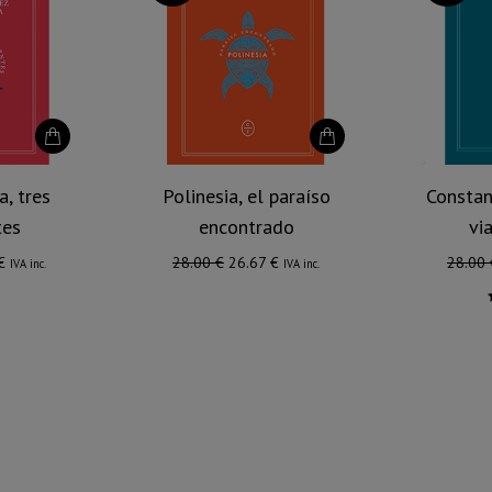
a, tres
Polinesia, el paraíso
Constan
tes
encontrado
vi
El
El
El
€
28.00
€
26.67
€
28.00
IVA inc.
IVA inc.
precio
precio
precio
l
actual
original
actual
es:
era:
es:
€.
22.86 €.
28.00 €.
26.67 €.