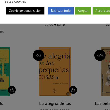
estas cookies
Cookie personalización
Rechazar todo
Aceptar
Acepta to
arta en mi
Iluminaciones
No som
22.00
€
22
IVA inc.
inc.
-5%
-5%
do
La alegría de las
Las pelí