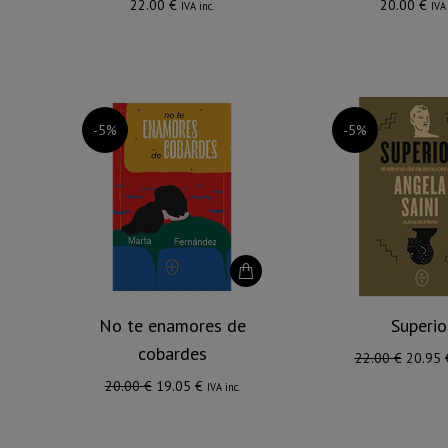
22.00
€
20.00
€
IVA inc.
IVA 
-5%
-5%
No te enamores de
Superio
cobardes
El
22.00
€
20.95
precio
El
El
20.00
€
19.05
€
IVA inc.
origina
precio
precio
era:
original
actual