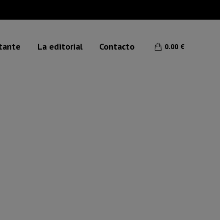
etante
La editorial
Contacto
0.00
€