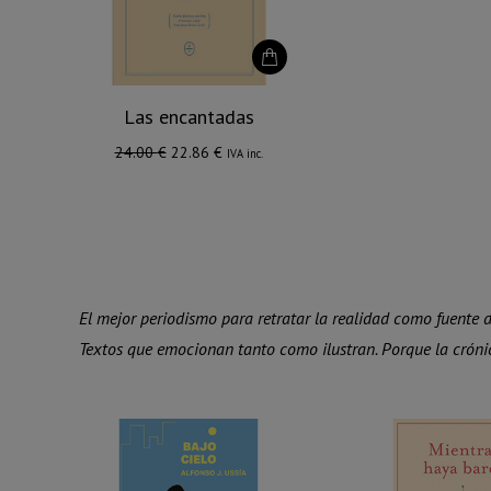
Las encantadas
El
El
24.00
€
22.86
€
IVA inc.
precio
precio
original
actual
era:
es:
24.00 €.
22.86 €.
El mejor periodismo para retratar la realidad como fuente d
Textos que emocionan tanto como ilustran. Porque la cróni