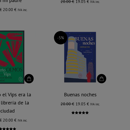
n mi padre
El
El
20.00
€
19.05
€
IVA inc.
precio
precio
El
El
€
20.00
€
IVA inc.
original
actual
precio
precio
era:
es:
original
actual
20.00 €.
19.05 €.
era:
es:
-5%
21.00 €.
20.00 €.
el Vips era la
Buenas noches
librería de la
El
El
20.00
€
19.05
€
IVA inc.
ciudad
precio
precio
Valorado
original
actual
El
El
€
20.00
€
IVA inc.
con
5.00
de
5
era:
es:
precio
precio