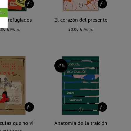
das
os refugiados
El corazón del presente
.00
€
20.00
€
IVA inc.
IVA inc.
-5%
culas que no vi
Anatomía de la traición