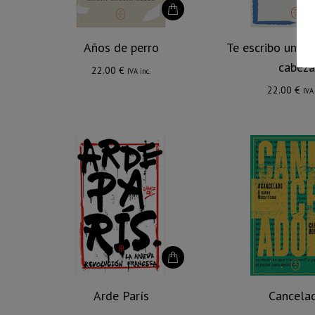
Años de perro
Te escribo una c
cabeza
22.00
€
IVA inc.
22.00
€
IVA 
Arde París
Cancela