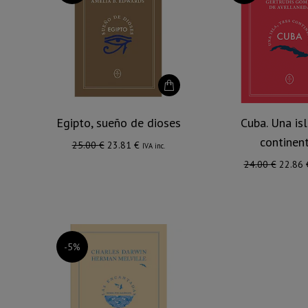
Egipto, sueño de dioses
Cuba. Una isl
continen
El
El
25.00
€
23.81
€
IVA inc.
precio
precio
El
24.00
€
22.86
original
actual
precio
era:
es:
origina
25.00 €.
23.81 €.
era:
24.00 
-5%