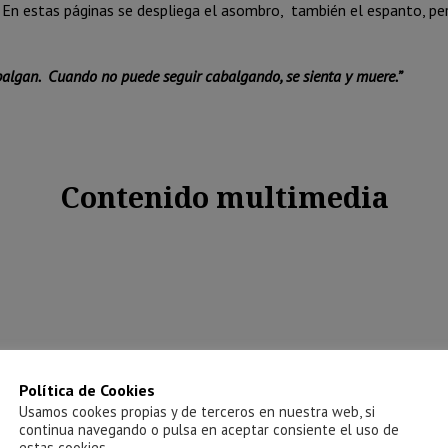
En estas páginas se despliega el asombro,
también el espanto, per
balgan.
Cuando no puede seguir cabalgando, se sienta y muere.”
Contenido multimedia
Política de Cookies
Usamos cookes propias y de terceros en nuestra web, si
continua navegando o pulsa en aceptar consiente el uso de
estas cookies