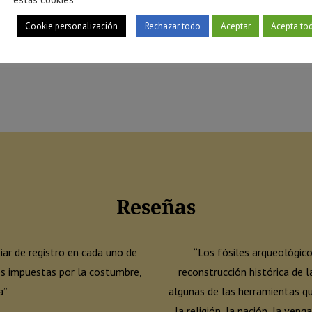
Cookie personalización
Rechazar todo
Aceptar
Acepta to
Reseñas
iar de registro en cada uno de
“
Los fósiles arqueológico
yes impuestas por la costumbre,
reconstrucción histórica de l
a”
algunas de las herramientas qu
la religión, la nación, la ven