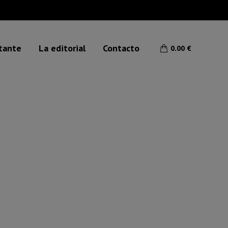
etante
La editorial
Contacto
0.00
€