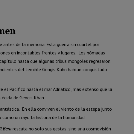
men
 antes de la memoria. Esta guerra sin cuartel por
ones en incontables frentes y lugares.
Los nómadas
o capítulo hasta que algunas tribus mongoles regresaron
cendientes del temible Gengis Kahn habían conquistado
de el Pacífico hasta el mar Adriático, más extenso que la
a égida de Gengis Khan.
antástica.
En ella conviven el viento de la estepa junto
sa como un rayo la historia de la humanidad.
il Bera
rescata no solo sus gestas, sino una cosmovisión