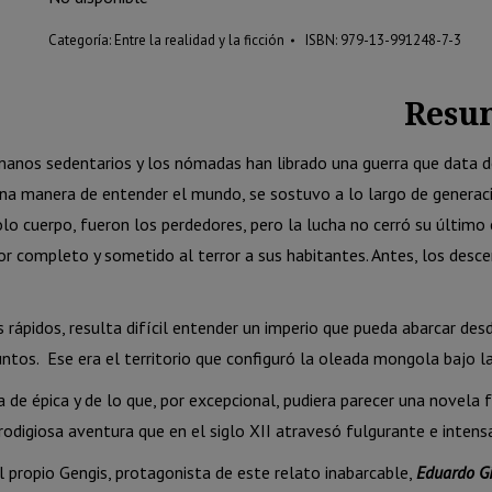
Categoría:
Entre la realidad y la ficción
ISBN:
979-13-991248-7-3
Resu
manos sedentarios y los nómadas han librado una guerra que data de
una manera de entender el mundo, se sostuvo a lo largo de generaci
lo cuerpo, fueron los perdedores, pero la lucha no cerró su últim
or completo y sometido al terror a sus habitantes. Antes, los des
s rápidos, resulta difícil entender un imperio que pueda abarcar des
untos.
Ese era el territorio que configuró la oleada mongola bajo l
de épica y de lo que, por excepcional, pudiera parecer una novela f
 prodigiosa aventura que en el siglo XII atravesó fulgurante e inten
 propio Gengis, protagonista de este relato inabarcable,
Eduardo G