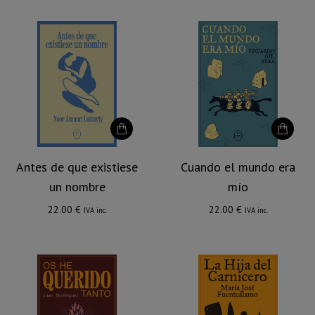
por
los
últimos
Antes de que existiese
Cuando el mundo era
un nombre
mío
22.00
€
22.00
€
IVA inc.
IVA inc.