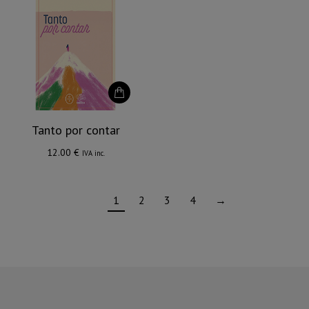
Tanto por contar
12.00
€
IVA inc.
1
2
3
4
→