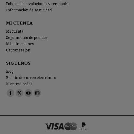
Política de devoluciones y reembolso
Información de seguridad
MI CUENTA
Mi cuenta
Seguimiento de pedidos
Mis direcciones
Cerrar sesión
SÍGUENOS
Blog
Boletín de correo electrónico
Nuestras redes
Encuéntranos en:
Facebook
X
YouTube
Instagram
page
page
page
page
opens
opens
opens
opens
in
in
in
in
new
new
new
new