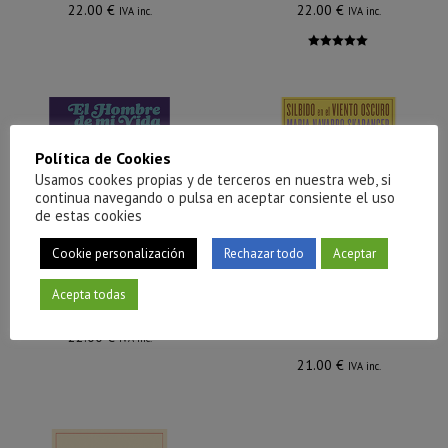
22.00
€
22.00
€
IVA inc.
IVA inc.
Valorado
con
5.00
de
5
Política de Cookies
Usamos cookes propias y de terceros en nuestra web, si
continua navegando o pulsa en aceptar consiente el uso
de estas cookies
Cookie personalización
Rechazar todo
Aceptar
Acepta todas
El hombre de mi vida
Silbido en el viento
oscuro
22.00
€
IVA inc.
21.00
€
IVA inc.