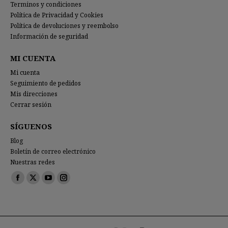
Terminos y condiciones
Política de Privacidad y Cookies
Política de devoluciones y reembolso
Información de seguridad
MI CUENTA
Mi cuenta
Seguimiento de pedidos
Mis direcciones
Cerrar sesión
SÍGUENOS
Blog
Boletín de correo electrónico
Nuestras redes
Encuéntranos en:
Facebook
X
YouTube
Instagram
page
page
page
page
opens
opens
opens
opens
in
in
in
in