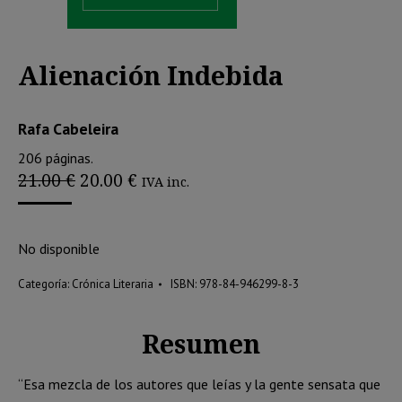
Alienación Indebida
Rafa Cabeleira
206 páginas.
El
El
21.00
€
20.00
€
IVA inc.
precio
precio
original
actual
era:
es:
No disponible
21.00 €.
20.00 €.
Categoría:
Crónica Literaria
ISBN:
978-84-946299-8-3
Resumen
“Esa mezcla de los autores que leías y la gente sensata que