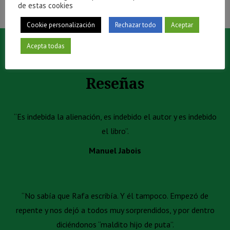
de estas cookies
Cookie personalización
Rechazar todo
Aceptar
Acepta todas
Reseñas
“Es indebida la alienación, es indebido el autor y es indebido
el libro”.
Manuel Jabois
“No sabía que Rafa escribía. Y él tampoco. Empezó de
repente y nos dejó a todos muy sorprendidos, y por dentro
diciéndonos “maldito hijo de puta”.