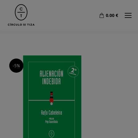
0.00
€
-5%