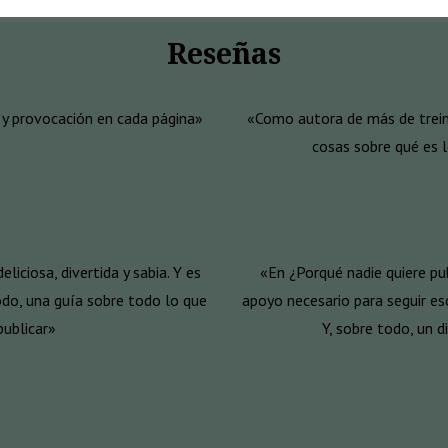
Reseñas
o y provocación en cada página»
«Como autora de más de trein
cosas sobre qué es 
liciosa, divertida y sabia. Y es
«En ¿Porqué nadie quiere pub
do, una guía sobre todo lo que
apoyo necesario para seguir esc
publicar»
Y, sobre todo, un 