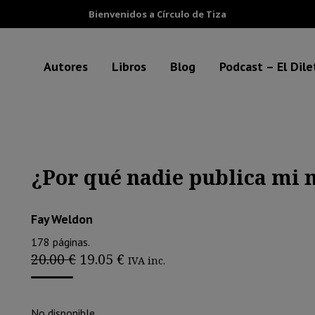
Bienvenidos a Círculo de Tiza
Autores
Libros
Blog
Podcast – El Dil
¿Por qué nadie publica mi 
Fay Weldon
178 páginas.
El
El
20.00
€
19.05
€
IVA inc.
precio
precio
original
actual
era:
es:
No disponible