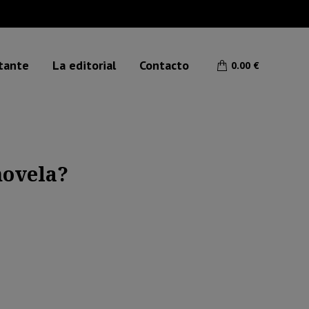
etante
La editorial
Contacto
0.00
€
novela?