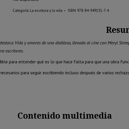
20.00 €.
19.05 €.
Categoría:
La escritura y la vida
ISBN:
978-84-949131-7-4
Resu
destaca Vida y amores de una diablesa, llevada al cine con Meryl Streep
a escritores.
ible para entender qué es lo que hace falta para que una obra func
ecesarios para seguir escribiendo incluso después de varios rechazos
Contenido multimedia