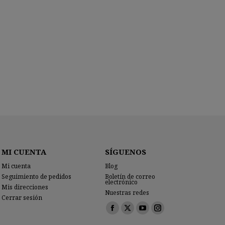
MI CUENTA
SÍGUENOS
Mi cuenta
Blog
Seguimiento de pedidos
Boletín de correo
electrónico
Mis direcciones
Nuestras redes
Cerrar sesión
Encuéntranos en:
Facebook
X
YouTube
Instagram