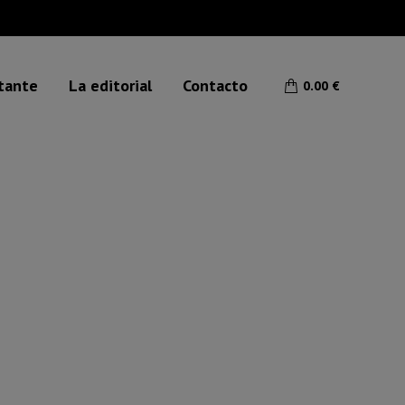
etante
La editorial
Contacto
0.00
€