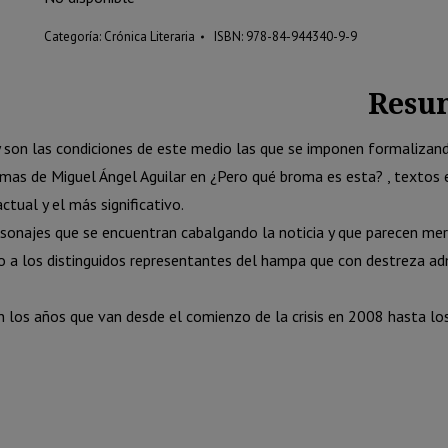
22.00 €.
20.95 €.
Categoría:
Crónica Literaria
ISBN:
978-84-944340-9-9
Resu
 son las condiciones de este medio las que se imponen formalizando
mas de Miguel Ángel Aguilar en ¿Pero qué broma es esta? , textos es
ual y el más significativo.
sonajes que se encuentran cabalgando la noticia y que parecen mere
do a los distinguidos representantes del hampa que con destreza ad
n los años que van desde el comienzo de la crisis en 2008 hasta l