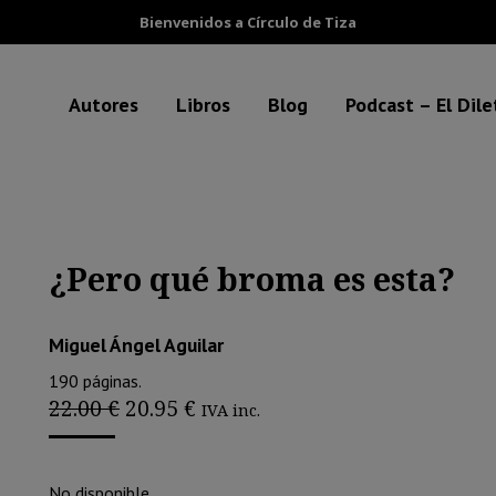
Bienvenidos a Círculo de Tiza
Autores
Libros
Blog
Podcast – El Dil
¿Pero qué broma es esta?
Miguel Ángel Aguilar
190 páginas.
El
El
22.00
€
20.95
€
IVA inc.
precio
precio
original
actual
era:
es:
No disponible