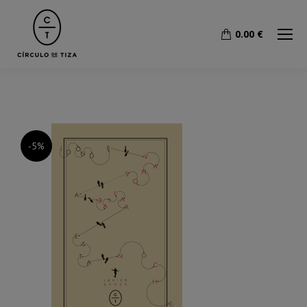
0.00
€
-5%