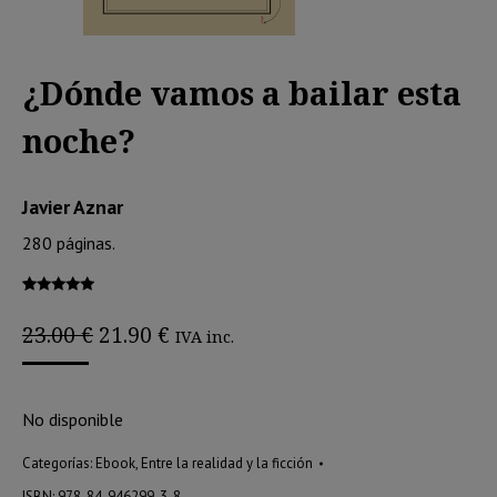
¿Dónde vamos a bailar esta
noche?
Javier Aznar
280 páginas.
Valorado
1
con
5.00
de
El
El
23.00
€
21.90
€
IVA inc.
5 en base a
precio
precio
valoración
de un
original
actual
cliente
era:
es:
No disponible
23.00 €.
21.90 €.
Categorías:
Ebook
,
Entre la realidad y la ficción
ISBN:
978-84-946299-3-8