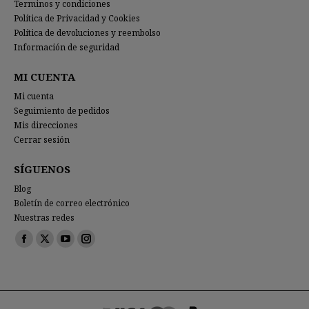
Terminos y condiciones
Política de Privacidad y Cookies
Política de devoluciones y reembolso
Información de seguridad
MI CUENTA
Mi cuenta
Seguimiento de pedidos
Mis direcciones
Cerrar sesión
SÍGUENOS
Blog
Boletín de correo electrónico
Nuestras redes
Encuéntranos en:
Facebook
X
YouTube
Instagram
page
page
page
page
opens
opens
opens
opens
in
in
in
in