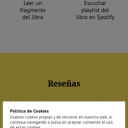
Reseñas
Emily forever reúne todos los elementos de la literatura
joven noruega: introspección, relaciones de género y el reto
Política de Cookies
Usamos cookes propias y de terceros en nuestra web, si
de vivir en áreas urbanas con desventajas sociales. Un estilo
continua navegando o pulsa en aceptar consiente el uso
narrativo que incide en los claroscuros de las sociedades con
de estas cookies