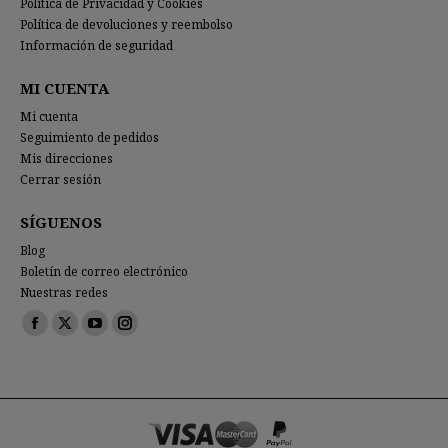
Política de Privacidad y Cookies
Política de devoluciones y reembolso
Información de seguridad
MI CUENTA
Mi cuenta
Seguimiento de pedidos
Mis direcciones
Cerrar sesión
SÍGUENOS
Blog
Boletín de correo electrónico
Nuestras redes
Encuéntranos en:
Facebook
X
YouTube
Instagram
page
page
page
page
opens
opens
opens
opens
in
in
in
in
new
new
new
new