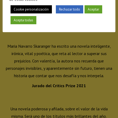
alto índice de desarrollo económico que no siempre se
Cookie personalización
Rechazar todo
Aceptar
traducen en desarrollo social.
Acepta todas
Good reads
Maria Navarro Skaranger ha escrito una novela inteligente,
irónica, vital y poética, que reta al lector a superar sus
prejuicios. Con valentía, la autora nos recuerda que
personajes invisibles, y aparentemente sin futuro, tienen una
historia que contar que nos desafía y nos interpela.
Jurado del Critics Prize 2021
Una novela poderosa y afilada, sobre el valor de la vida
misma. Será uno de los títulos más brillantes del año.