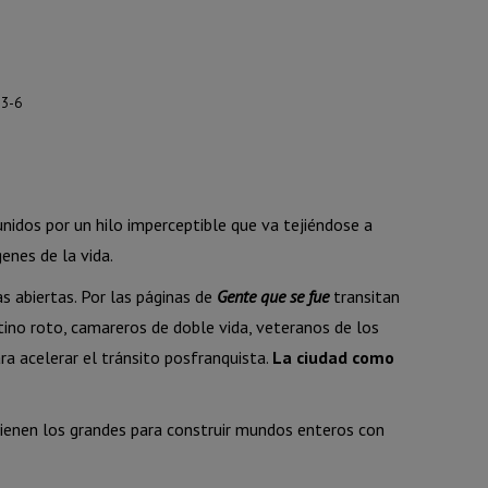
-3-6
unidos por un hilo imperceptible que va tejiéndose a
enes de la vida.
as abiertas. Por las páginas de
Gente que se fue
transitan
stino roto, camareros de doble vida, veteranos de los
a acelerar el tránsito posfranquista.
La ciudad como
 tienen los grandes para construir mundos enteros con