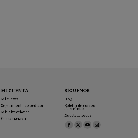
MI CUENTA
SÍGUENOS
Mi cuenta
Blog
Seguimiento de pedidos
Boletín de correo
electrónico
Mis direcciones
Nuestras redes
Cerrar sesión
Encuéntranos en:
Facebook
X
YouTube
Instagram
page
page
page
page