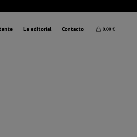
etante
La editorial
Contacto
0.00
€