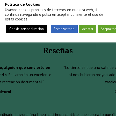
Política de Cookies
Usamos cookes propias y de terceros en nuestra web, si
continua navegando o pulsa en aceptar consiente el uso de
estas cookies
Cookie personalización
Rechazar todo
Aceptar
Acepta to
Reseñas
e, alguien que convierte en
“Lo cierto es que uno sale de
irlo
. Es también un excelente
si nos hubieran proyectado
a recreación documental.”
tragi
ltural
nario: hay una fina línea, casi imperceptible, que separa lo que él h