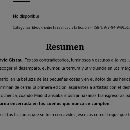
de un
original
actual
cliente
era:
es:
No disponible
20.00 €.
19.05 €.
Categorías:
Ebook
,
Entre la realidad y la ficción
ISBN:
978-84-949131
Resumen
avid Gistau
. Textos contradictorios, luminosos y oscuros a la vez, 
coger el desamparo, el humor, la ternura y la violencia en los márg
nario, en la belleza de las pequeñas cosas y en el dolor de las herid
rminan de cerrar la primera edición, aspirantes a artistas con el de
s ochenta, cuando Madrid ansiaba mostrar hazañas transgresoras par
turna encerrada en los sueños que nunca se cumplen
.
n estas historias que se leen con avidez, escritas con el toque que