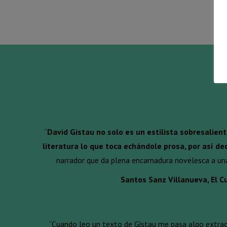
“
David Gistau no solo es un estilista sobresalient
literatura lo que toca echándole prosa, por así dec
narrador que da plena encarnadura novelesca a un
Santos Sanz Villanueva, El Cu
“Cuando leo un texto de Gistau me pasa algo extraordi