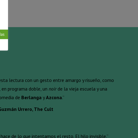
das
 esta lectura con un gesto entre amargo y risueño, como
, en programa doble, un
noir
de la vieja escuela y una
comedia de
Berlanga
y
Azcona
.”
Guzmán Urrero, The Cult
ace de lo que intentamos el resto. El hilo invisible.”