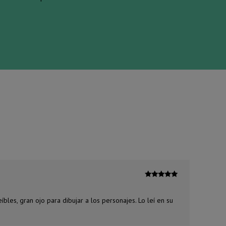
Valorado
con
5
de 5
íbles, gran ojo para dibujar a los personajes. Lo leí en su