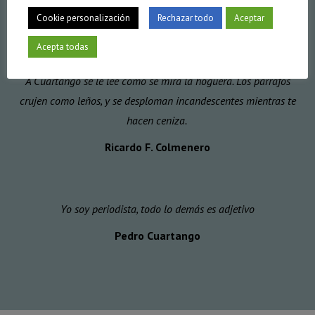
Cookie personalización
Antonio Lucas, El Mundo
Rechazar todo
Aceptar
Acepta todas
A Cuartango se le lee como se mira la hoguera. Los párrafos
crujen como leños, y se desploman incandescentes mientras te
hacen ceniza.
Ricardo F. Colmenero
Yo soy periodista, todo lo demás es adjetivo
Pedro Cuartango