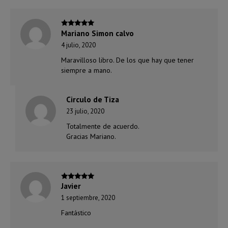
Mariano Simon calvo
Valorado
con
5
de 5
4 julio, 2020
Maravilloso libro. De los que hay que tener
siempre a mano.
Circulo de Tiza
23 julio, 2020
Totalmente de acuerdo.
Gracias Mariano.
Javier
Valorado
con
5
de 5
1 septiembre, 2020
Fantástico