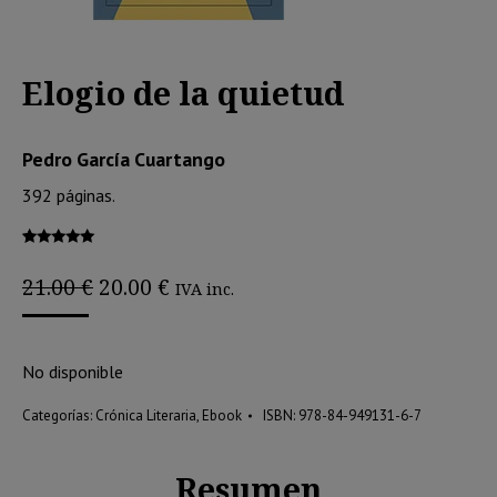
Elogio de la quietud
Pedro García Cuartango
392 páginas.
Valorado
3
con
5.00
de
El
El
21.00
€
20.00
€
IVA inc.
5 en base a
precio
precio
valoraciones
de clientes
original
actual
era:
es:
No disponible
21.00 €.
20.00 €.
Categorías:
Crónica Literaria
,
Ebook
ISBN:
978-84-949131-6-7
Resumen