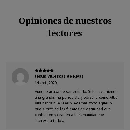
Opiniones de nuestros
lectores
Jesús Villescas de Rivas
Valorado
con
5
de 5
14 abril, 2020
Aunque acaba de ser editado. Si lo recomienda
una grandísima periodista y persona como Alba
Vila habrá que leerlo. Además, todo aquello
que alerte de las fuentes de oscuridad que
confunden y dividen a la humanidad nos
interesa a todos.