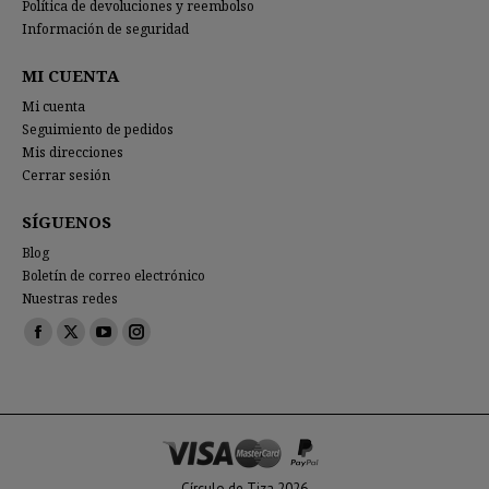
Política de devoluciones y reembolso
Información de seguridad
MI CUENTA
Mi cuenta
Seguimiento de pedidos
Mis direcciones
Cerrar sesión
SÍGUENOS
Blog
Boletín de correo electrónico
Nuestras redes
Encuéntranos en:
Facebook
X
YouTube
Instagram
page
page
page
page
opens
opens
opens
opens
in
in
in
in
new
new
new
new
window
window
window
window
Círculo de Tiza 2026