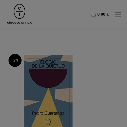
0.00
€
-5%