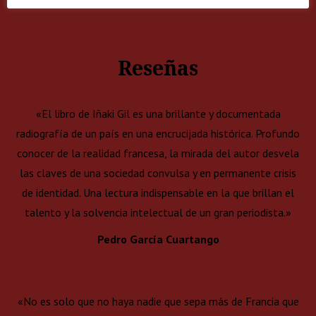
Reseñas
«El libro de Iñaki Gil es una brillante y documentada
radiografía de un país en una encrucijada histórica. Profundo
conocer de la realidad francesa, la mirada del autor desvela
las claves de una sociedad convulsa y en permanente crisis
de identidad. Una lectura indispensable en la que brillan el
talento y la solvencia intelectual de un gran periodista.»
Pedro García Cuartango
«No es solo que no haya nadie que sepa más de Francia que