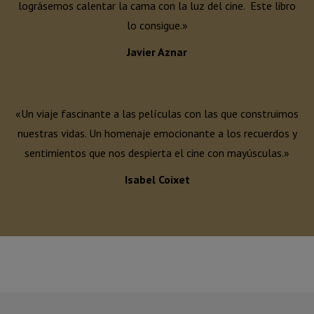
lográsemos calentar la cama con la luz del cine. Este libro
lo consigue.»
Javier Aznar
«Un viaje fascinante a las películas con las que construimos
nuestras vidas. Un homenaje emocionante a los recuerdos y
sentimientos que nos despierta el cine con mayúsculas.»
Isabel Coixet