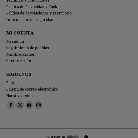
Terminos y condiciones
Política de Privacidad y Cookies
Política de devoluciones y reembolso
Información de seguridad
MI CUENTA
Mi cuenta
Seguimiento de pedidos
Mis direcciones
Cerrar sesión
SÍGUENOS
Blog
Boletín de correo electrónico
Nuestras redes
Encuéntranos en:
Facebook
X
YouTube
Instagram
page
page
page
page
opens
opens
opens
opens
in
in
in
in