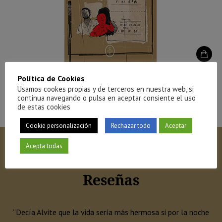
Política de Cookies
Las películas que no vi con mi padre
Usamos cookes propias y de terceros en nuestra web, si
El
El
21.00
€
20.00
€
continua navegando o pulsa en aceptar consiente el uso
IVA inc.
de estas cookies
precio
precio
original
actual
Cookie personalización
Rechazar todo
Aceptar
era:
es:
Acepta todas
21.00 €.
20.00 €.
Reseñas
“Decía Alvite que la vida sería más hermosa si por la noche