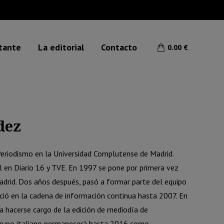
etante
La editorial
Contacto
0.00
€
dez
 Periodismo en la Universidad Complutense de Madrid.
 en Diario 16 y TVE. En 1997 se pone por primera vez
drid. Dos años después, pasó a formar parte del equipo
ió en la cadena de información continua hasta 2007. En
a hacerse cargo de la edición de mediodía de
 grupo italiano permanecerá hasta 2016 como