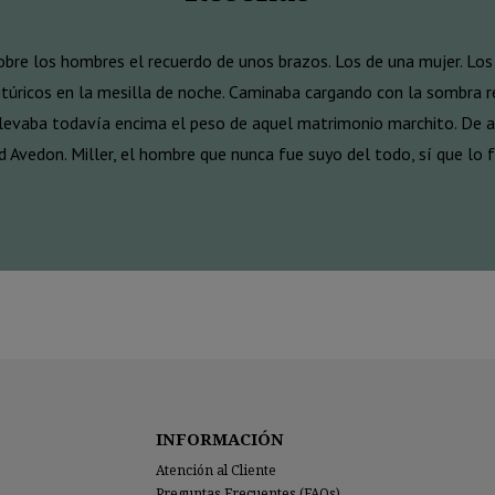
obre los hombres el recuerdo de unos brazos. Los de una mujer. Los
itúricos en la mesilla de noche. Caminaba cargando con la sombra re
llevaba todavía encima el peso de aquel matrimonio marchito. De aq
d Avedon. Miller, el hombre que nunca fue suyo del todo, sí que lo
INFORMACIÓN
Atención al Cliente
Preguntas Frecuentes (FAQs)