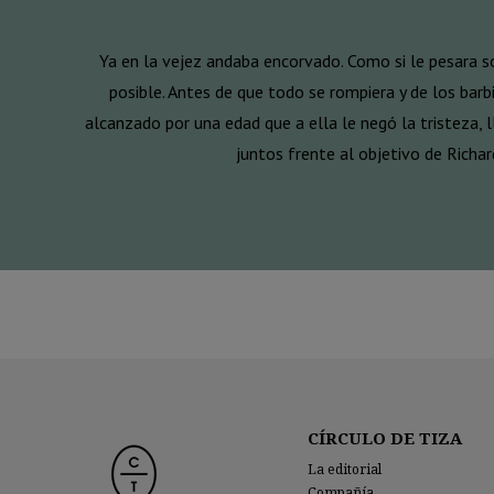
Ya en la vejez andaba encorvado. Como si le pesara s
posible. Antes de que todo se rompiera y de los barb
alcanzado por una edad que a ella le negó la tristeza, 
juntos frente al objetivo de Richar
CÍRCULO DE TIZA
La editorial
Compañía