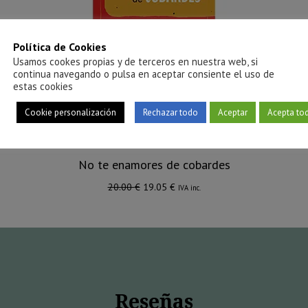
Política de Cookies
Usamos cookes propias y de terceros en nuestra web, si
continua navegando o pulsa en aceptar consiente el uso de
estas cookies
Cookie personalización
Rechazar todo
Aceptar
Acepta to
No te enamores de cobardes
El
El
20.00
€
19.05
€
IVA inc.
precio
precio
original
actual
era:
es:
20.00 €.
19.05 €.
Reseñas