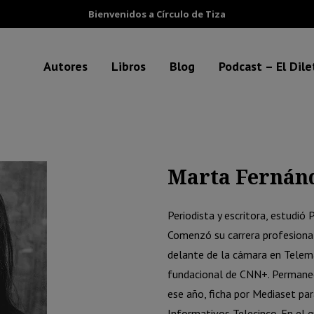
Bienvenidos a Círculo de Tiza
Autores
Libros
Blog
Podcast – El Dil
Marta Fernán
Periodista y escritora, estudió
Comenzó su carrera profesional
delante de la cámara en Telema
fundacional de CNN+. Permanec
ese año, ficha por Mediaset par
Informativos Telecinco. En el