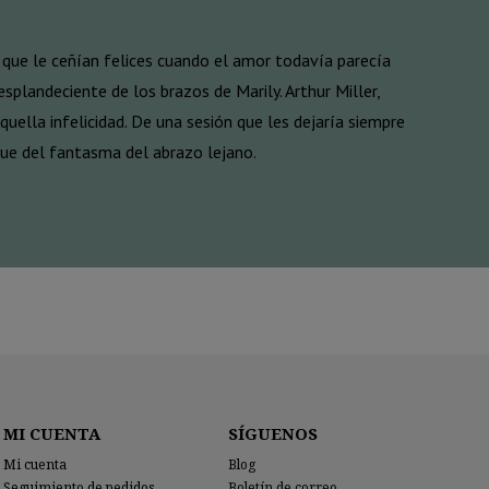
 que le ceñían felices cuando el amor todavía parecía
splandeciente de los brazos de Marily. Arthur Miller,
uella infelicidad. De una sesión que les dejaría siempre
 fue del fantasma del abrazo lejano.
MI CUENTA
SÍGUENOS
Mi cuenta
Blog
Seguimiento de pedidos
Boletín de correo