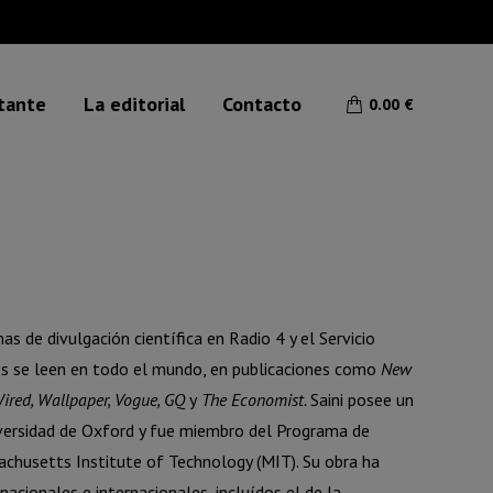
etante
La editorial
Contacto
0.00
€
s de divulgación científica en Radio 4 y el Servicio
os se leen en todo el mundo, en publicaciones como
New
 Wired, Wallpaper, Vogue, GQ
y
The Economist.
Saini posee un
iversidad de Oxford y fue miembro del Programa de
achusetts Institute of Technology (MIT). Su obra ha
cionales e internacionales, incluídos el de la