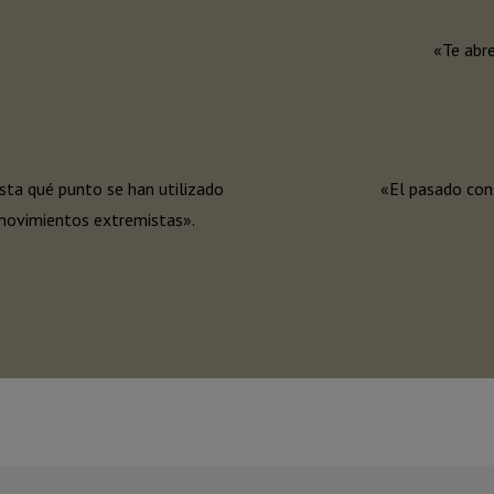
«Te abre
asta qué punto se han utilizado
«El pasado con
a movimientos extremistas».