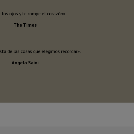
 los ojos y te rompe el corazón».
The Times
sta de las cosas que elegimos recordar».
Angela Saini