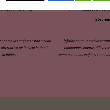
oradas en la investigación
entendido mal a las mujeres a
das aún a día de hoy.
están ayudando a corregir
Stephen 
elar cómo las mujeres están siendo
Inferior
es un llamativo testim
n alternativa de la ciencia donde
habilidades innatas difieren 
 excluidas.
enmarcan a las mujeres como ama