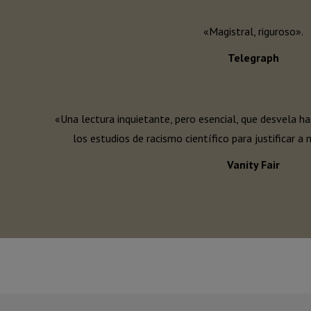
«Magistral, riguroso».
Telegraph
«Una lectura inquietante, pero esencial, que desvela h
los estudios de racismo científico para justificar 
Vanity Fair