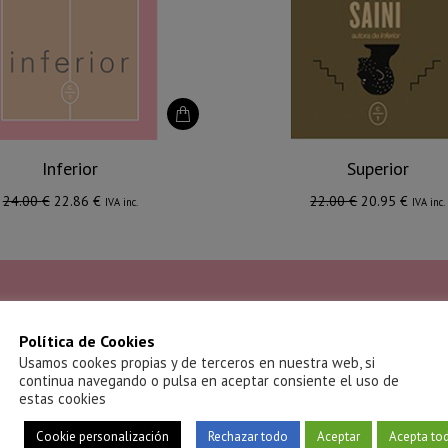
Inferior
Superior
El
El
El
El
24.00
€
22.86
€
22.00
€
20.95
€
IVA inc.
IVA inc.
precio
precio
precio
precio
original
actual
original
actual
era:
es:
era:
es:
24.00 €.
22.86 €.
22.00 €.
20.95 
Política de Cookies
Reseñas
Usamos cookes propias y de terceros en nuestra web, si
continua navegando o pulsa en aceptar consiente el uso de
estas cookies
tra una perturbadora imagen de
Inferior
ofrece una mirada imp
Cookie personalización
Rechazar todo
Aceptar
Acepta to