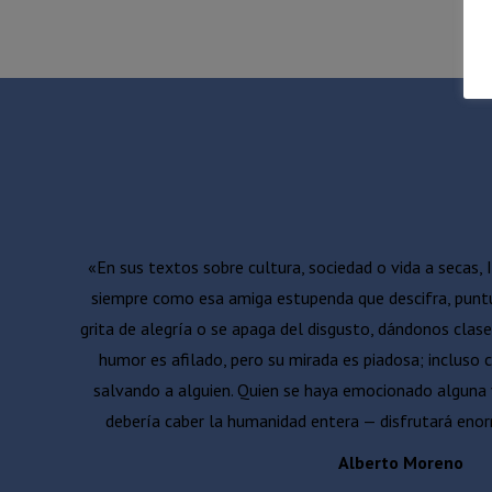
«En sus textos sobre cultura, sociedad o vida a secas,
siempre como esa amiga estupenda que descifra, puntua
grita de alegría o se apaga del disgusto, dándonos clas
humor es afilado, pero su mirada es piadosa; incluso
salvando a alguien. Quien se haya emocionado alguna 
debería caber la humanidad entera — disfrutará en
Alberto Moreno