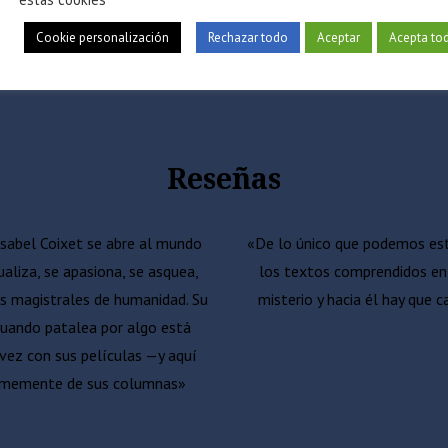
22.00
€
IVA inc.
Cookie personalización
Rechazar todo
Aceptar
Acepta to
Reseñas
 Isabel Coixet se abre al mundo
«De lo único que podemos esta
liza, se apasiona, se asquea,
los textos comprendidos en 
es magistrales de humanidad. Su
misterio y hacia él hay que 
 cuando patalea por algo está
vez con sus películas —y aquí
ormemente de sus columnas»