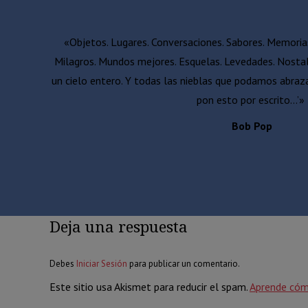
«Objetos. Lugares. Conversaciones. Sabores. Memoria
Milagros. Mundos mejores. Esquelas. Levedades. Nostal
un cielo entero. Y todas las nieblas que podamos abrazar
pon esto por escrito…’»
Bob Pop
Deja una respuesta
Debes
Iniciar Sesión
para publicar un comentario.
Este sitio usa Akismet para reducir el spam.
Aprende cóm