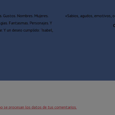
s. Gustos. Nombres. Mujeres.
«Sabios, agudos, emotivos, o
gias. Fantasmas. Personajes. Y
C
. Y un deseo cumplido: ‘Isabel,
o se procesan los datos de tus comentarios.