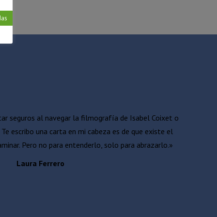
das
r seguros al navegar la filmografía de Isabel Coixet o
Te escribo una carta en mi cabeza es de que existe el
caminar. Pero no para entenderlo, solo para abrazarlo.»
Laura Ferrero