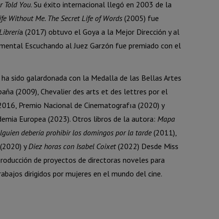
r Told You
. Su éxito internacional llegó en 2003 de la
fe Without Me. The Secret Life of Words
(2005) fue
Librerí
a (2017) obtuvo el Goya a la Mejor Dirección y al
mental Escuchando al Juez Garzón fue premiado con el
 ha sido galardonada con la Medalla de las Bellas Artes
paña (2009), Chevalier des arts et des lettres por el
(2016, Premio Nacional de Cinematografıa (2020) y
demia Europea (2023). Otros libros de la autora:
Mapa
lguien debería prohibir los domingos por la tarde
(2011),
(2020) y
Diez horas con Isabel Coixet
(2022) Desde Miss
producción de proyectos de directoras noveles para
trabajos dirigidos por mujeres en el mundo del cine.