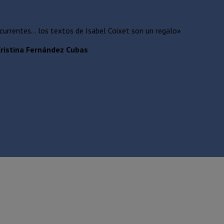
currentes… los textos de Isabel Coixet son un regalo»
ristina Fernández Cubas