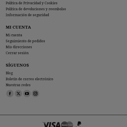
Política de Privacidad y Cookies
Política de devoluciones y reembolso
Información de seguridad
MI CUENTA
Mi cuenta
Seguimiento de pedidos
Mis direcciones
Cerrar sesión
SÍGUENOS
Blog
Boletín de correo electrónico
Nuestras redes
Encuéntranos en:
Facebook
X
YouTube
Instagram
page
page
page
page
opens
opens
opens
opens
in
in
in
in
new
new
new
new