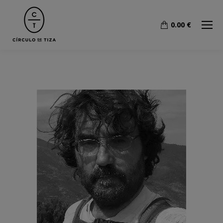
0.00
€