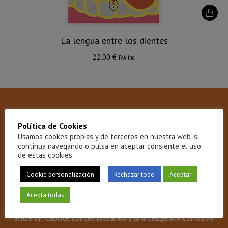
La lengua entre los dientes
22.00
€
IVA inc.
Política de Cookies
Usamos cookes propias y de terceros en nuestra web, si
Reseñas
continua navegando o pulsa en aceptar consiente el uso
de estas cookies
«Guillermo Alonso abunda con
Cookie personalización
Rechazar todo
La lengua entre los dientes
Aceptar
en
la mejor tradición cuentística dando vida a personajes
Acepta todas
solitarios, estrambóticos y agudísimos; un cóctel perfecto
entre un Capote contemporáneo y la inteligencia corrosiva