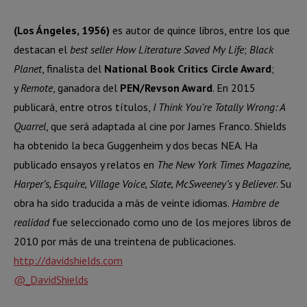
(Los Ángeles, 1956)
es autor de quince libros, entre los que
destacan el
best seller How Literature Saved My Life
;
Black
Planet
, finalista del
National Book Critics Circle Award
;
y
Remote
, ganadora del
PEN/Revson Award
. En 2015
publicará, entre otros títulos,
I Think You’re Totally Wrong: A
Quarrel
, que será adaptada al cine por James Franco. Shields
ha obtenido la beca Guggenheim y dos becas NEA. Ha
publicado ensayos y relatos en
The New York Times Magazine,
Harper’s, Esquire, Village Voice, Slate, McSweeney’s
y
Believer
. Su
obra ha sido traducida a más de veinte idiomas.
Hambre de
realidad
fue seleccionado como uno de los mejores libros de
2010 por más de una treintena de publicaciones.
http://davidshields.com
@_DavidShields