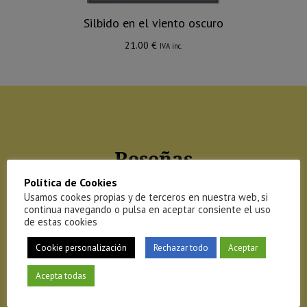
Silbido en el viento oscuro
21.00
€
IVA inc.
Reseñas
Política de Cookies
Usamos cookes propias y de terceros en nuestra web, si
“La autora retrata las vidas solitarias de una manera que
continua navegando o pulsa en aceptar consiente el uso
de estas cookies
duele.
Skaranger
tiene una voz narrativa única que da voz a
las clases sociales más bajas y las dignifica sin filtros.”
Cookie personalización
Rechazar todo
Aceptar
Recomendación de Bibliotecas Danesas
Acepta todas