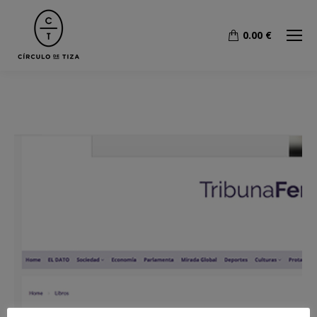
0.00
€