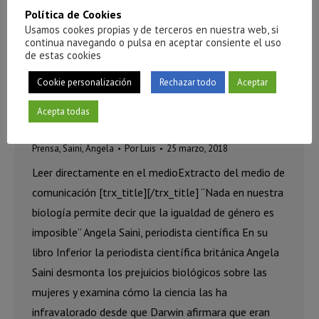
Política de Cookies
Usamos cookes propias y de terceros en nuestra web, si
continua navegando o pulsa en aceptar consiente el uso
de estas cookies
Cookie personalización
Rechazar todo
Aceptar
Acepta todas
Tribuna Feminista – Ángela Saini
Prensa
,
Saini, Ángela
Por
Luis
25 marzo, 2018
Leer directamente en el medioExtracto del medio de
comunicación [trx_title][/trx_title] “Nada en nuestra
biología permite decir que la igualdad de género es
imposible” Angela Saini, periodista científica En su
libro Inferior la periodista científica británica Angela
Saini desmonta los prejuicios biológicos sobre las
mujeres y examina cómo la ciencia las ha
infravalorado desde que Darwin afirmara que eran