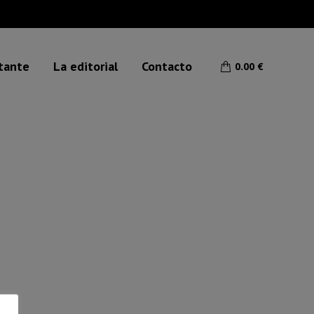
etante
La editorial
Contacto
0.00
€