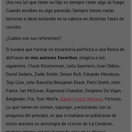
Una vez leí que tener un hijo es siempre tener algo al fuego.
Cuando escribes es algo parecido. Siempre tienes varias
historias e ideas bullendo en la cabeza en distintas fases de
cocción.
¿Cuáles son sus referentes?
Si tuviera que formar mi estantería perfecta o una fiesta de
disfraces de
mis autores favoritos
, elegiría a los
siguientes: Chuck Klosterman, Leila Guerriero, Joan Didion,
David Sedaris, Zadie Smith, Simon Rich, Eduardo Mendoza,
Teju Cole, John Banville/Benjamin Black, Patti Smith, John
Fante, Ian McEwan, Raymond Chandler, Delphine De Vigan,
Beigbeder, Pla, Tom Wolfe,
David Foster Wallace
, Ferlosio.
Lo que tienen en común, supongo, y enlazando con la
pregunta del principio, es que si mañana se publicaran de
estos autores su antología de «Listas de La Compra»,
mañana mismo estaría haciendo cola en la librería.