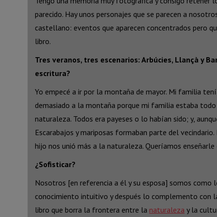
Tengo una memoria muy fotográfica y consigo retener l
parecido. Hay unos personajes que se parecen a nosotros
castellano: eventos que aparecen concentrados pero qu
libro.
Tres veranos, tres escenarios: Arbúcies, Llançà y B
escritura?
Yo empecé a ir por la montaña de mayor. Mi familia tení
demasiado a la montaña porque mi familia estaba todo e
naturaleza. Todos era payeses o lo habían sido; y, aunque
Escarabajos y mariposas formaban parte del vecindario. 
hijo nos unió más a la naturaleza. Queríamos enseñarle
¿Sofisticar?
Nosotros [en referencia a él y su esposa] somos como l
conocimiento intuitivo y después lo complemento con la 
libro que borra la frontera entre la
naturaleza
y la cultu