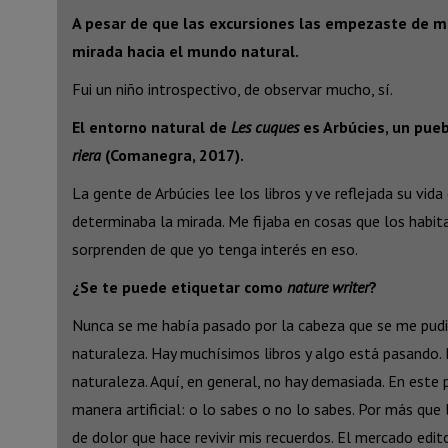
A pesar de que las excursiones las empezaste de ma
mirada hacia el mundo natural.
Fui un niño introspectivo, de observar mucho, sí.
El entorno natural de
Les cuques
es Arbúcies, un pue
riera
(Comanegra, 2017).
La gente de Arbúcies lee los libros y ve reflejada su vid
determinaba la mirada. Me fijaba en cosas que los habita
sorprenden de que yo tenga interés en eso.
¿Se te puede etiquetar como
nature writer
?
Nunca se me había pasado por la cabeza que se me pudies
naturaleza. Hay muchísimos libros y algo está pasando. 
naturaleza. Aquí, en general, no hay demasiada. En este 
manera artificial: o lo sabes o no lo sabes. Por más que l
de dolor que hace revivir mis recuerdos. El mercado edito