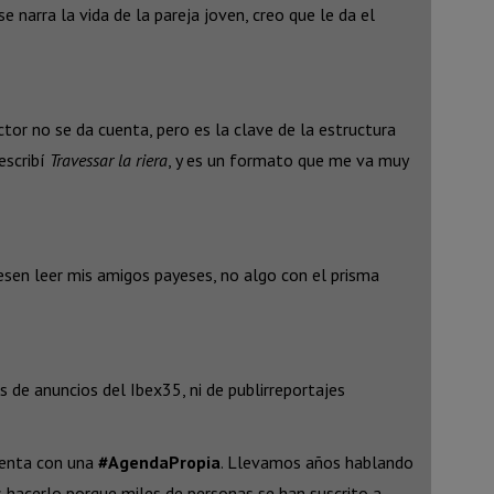
 narra la vida de la pareja joven, creo que le da el
tor no se da cuenta, pero es la clave de la estructura
 escribí
Travessar la riera
, y es un formato que me va muy
esen leer mis amigos payeses, no algo con el prisma
e anuncios del Ibex35, ni de publirreportajes
cuenta con una
#AgendaPropia
. Llevamos años hablando
 hacerlo porque miles de personas se han suscrito a