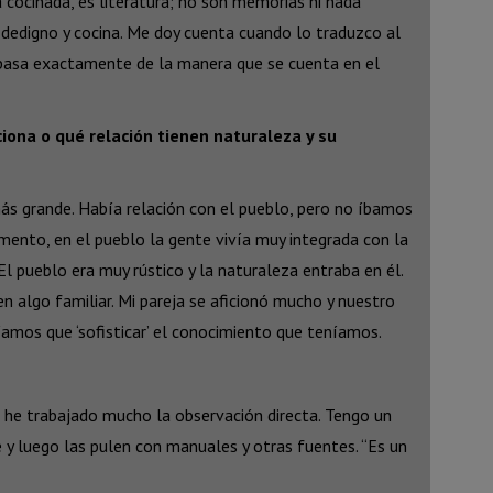
cocinada, es literatura; no son memorias ni nada
idedigno y cocina. Me doy cuenta cuando lo traduzco al
pasa exactamente de la manera que se cuenta en el
ciona o qué relación tienen naturaleza y su
más grande. Había relación con el pueblo, pero no íbamos
mento, en el pueblo la gente vivía muy integrada con la
El pueblo era muy rústico y la naturaleza entraba en él.
 algo familiar. Mi pareja se aficionó mucho y nuestro
amos que ‘sofisticar’ el conocimiento que teníamos.
 he trabajado mucho la observación directa. Tengo un
 y luego las pulen con manuales y otras fuentes. “Es un