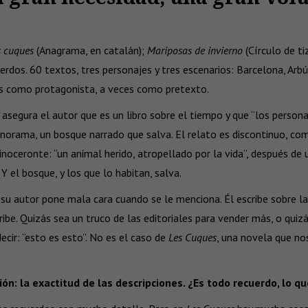
s cuques
(Anagrama, en catalán);
Mariposas de invierno
(Círculo de ti
rdos. 60 textos, tres personajes y tres escenarios: Barcelona, Arbú
ces como protagonista, a veces como pretexto.
y asegura el autor que es un libro sobre el tiempo y que “los person
norama, un bosque narrado que salva. El relato es discontinuo, como l
inoceronte: “un animal herido, atropellado por la vida”, después de 
 el bosque, y los que lo habitan, salva.
 su autor pone mala cara cuando se le menciona. Él escribe sobre la
scribe. Quizás sea un truco de las editoriales para vender más, o qu
ecir: “esto es esto”. No es el caso de
Les Cuques
, una novela que no
: la exactitud de las descripciones. ¿Es todo recuerdo, lo qu