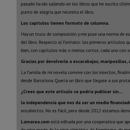
pasado ha ido saliendo en los libros que he escrito últim
punto de alegría que necesita el libro.
Los capítulos tienen formato de columna.
Hay un truco de composición y me puse una norma de estru
del libro. Respecto al formato: los primeros artículos q
bien, con capítulos más o menos cortos, cada uno con su
Gracias por devolverle a escarabajos, mariposillas,
La familia de mi novela convive con los insectos, final
desde Barcelona. Quería un libro que llegase a sus prota
¿Crees que este artículo se podría publicar sin…
la independencia que nos da ser un medio financiad
encubiertos. No es fácil, pero desde 2012 estamos demo
Lamarea.com
está editada por una cooperativa que apue
de otro modo de la crisis climática, de feminismo, de 