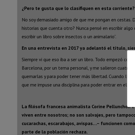
¿Pero te gusta que lo clasifiquen en esta corriente?
No soy demasiado amigo de que me pongan en cestas. 
historias que cuenta otro? Nunca pensé en escribir algo 
escribir un libro sobre insectos o un animalario”.
En una entrevista en 2017 ya adelantó el título, sie
Siempre vi que eso iba a ser un libro. Todo empezó con
Barcelona, por un tema personal, y me salieron cuatro. E
quemarlas y para poder tener más libertad. Cuando llegó 
que me impuse una disciplina para poder entrar en el li
La filósofa francesa animalista Corine Pellunchon 
viven entre nosotros; no son salvajes, pero tampo
cucarachas, escarabajos, avispas…– funcionen como h
parte de la población rechaza.