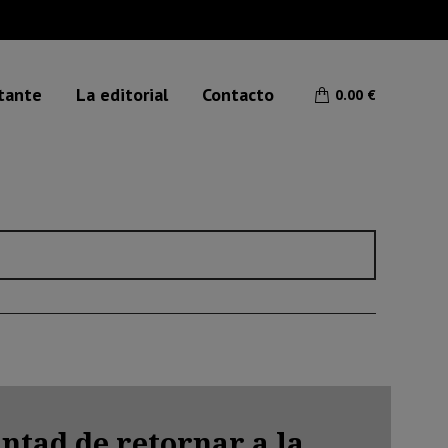
etante
La editorial
Contacto
0.00
€
ntad de retornar a la