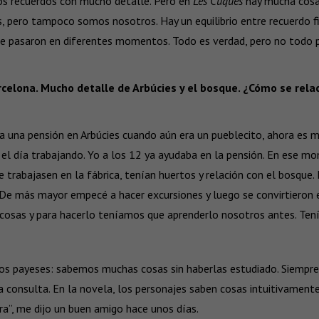
os recuerdos con mucho detalle. Pero en
Les Cuques
hay mucha cosa 
, pero tampoco somos nosotros. Hay un equilibrio entre recuerdo f
e pasaron en diferentes momentos. Todo es verdad, pero no todo 
arcelona. Mucho detalle de Arbúcies y el bosque. ¿Cómo se rela
a una pensión en Arbúcies cuando aún era un pueblecito, ahora es 
l día trabajando. Yo a los 12 ya ayudaba en la pensión. En ese mo
 trabajasen en la fábrica, tenían huertos y relación con el bosque. 
De más mayor empecé a hacer excursiones y luego se convirtieron en
 cosas y para hacerlo teníamos que aprenderlo nosotros antes. Tení
os payeses: sabemos muchas cosas sin haberlas estudiado. Siempre
consulta. En la novela, los personajes saben cosas intuitivamente
ra”, me dijo un buen amigo hace unos días.