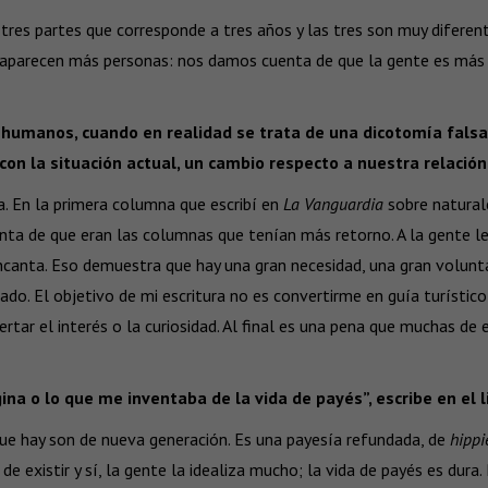
n tres partes que corresponde a tres años y las tres son muy diferen
do aparecen más personas: nos damos cuenta de que la gente es más 
s humanos, cuando en realidad se trata de una dicotomía fals
con la situación actual, un cambio respecto a nuestra relación
a. En la primera columna que escribí en
La Vanguardia
sobre natural
nta de que eran las columnas que tenían más retorno. A la gente le 
encanta. Eso demuestra que hay una gran necesidad, una gran volunt
ado. El objetivo de mi escritura no es convertirme en guía turístic
pertar el interés o la curiosidad. Al final es una pena que muchas de
a o lo que me inventaba de la vida de payés”, escribe en el lib
 que hay son de nueva generación. Es una payesía refundada, de
hippi
de existir y sí, la gente la idealiza mucho; la vida de payés es dura