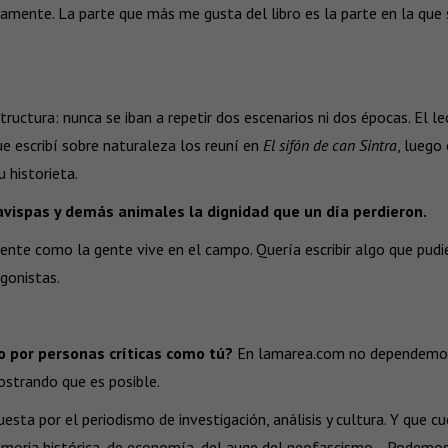
amente. La parte que más me gusta del libro es la parte en la que se
ctura: nunca se iban a repetir dos escenarios ni dos épocas. El lec
ue escribí sobre naturaleza los reuní en
El sifón
de can Sintra
, luego
 historieta.
 avispas y demás animales la dignidad que un día perdieron.
mente como la gente vive en el campo. Quería escribir algo que pudi
gonistas.
o por personas críticas como tú?
En lamarea.com no dependemos d
strando que es posible.
sta por el periodismo de investigación, análisis y cultura. Y que 
memoria histórica, de economía, del auge del neofascismo… Podemos