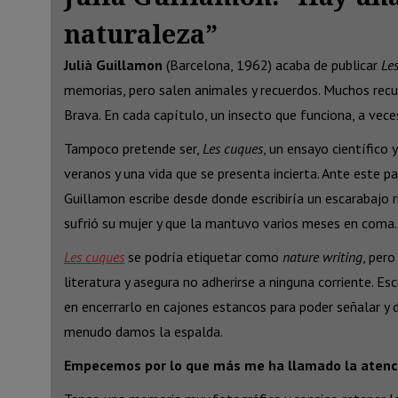
naturaleza”
Julià Guillamon
(Barcelona, 1962) acaba de publicar
Le
memorias, pero salen animales y recuerdos. Muchos recue
Brava. En cada capítulo, un insecto que funciona, a ve
Tampoco pretende ser,
Les cuques
, un ensayo científico 
veranos y una vida que se presenta incierta. Ante este pa
Guillamon escribe desde donde escribiría un escarabajo r
sufrió su mujer y que la mantuvo varios meses en coma. Y
Les cuques
se podría etiquetar como
nature writing
, pero
literatura y asegura no adherirse a ninguna corriente. E
en encerrarlo en cajones estancos para poder señalar y d
menudo damos la espalda.
Empecemos por lo que más me ha llamado la atención