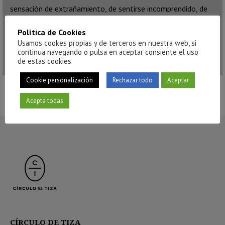
sensación de extrañamiento, de sentirse incomprendido, de
que en ningún sitio estás a gusto, sensación que es propia de
Política de Cookies
la juventud en general; y por otro lado quería hacer a un
Usamos cookes propias y de terceros en nuestra web, si
protagonista con ese carácter».
continua navegando o pulsa en aceptar consiente el uso
de estas cookies
Cookie personalización
Rechazar todo
Aceptar
Acepta todas
CÍRCULO DE TIZA