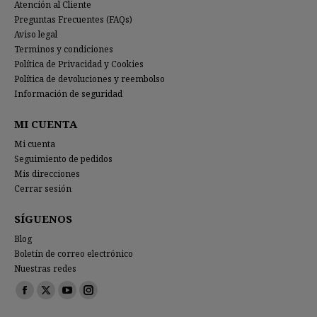
Atención al Cliente
Preguntas Frecuentes (FAQs)
Aviso legal
Terminos y condiciones
Política de Privacidad y Cookies
Política de devoluciones y reembolso
Información de seguridad
MI CUENTA
Mi cuenta
Seguimiento de pedidos
Mis direcciones
Cerrar sesión
SÍGUENOS
Blog
Boletín de correo electrónico
Nuestras redes
Encuéntranos en:
Facebook
X
YouTube
Instagram
page
page
page
page