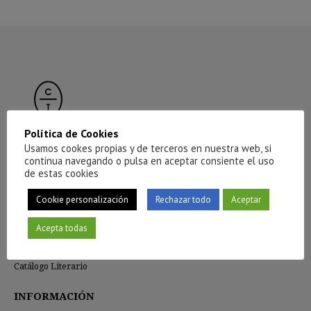
Política de Cookies
Usamos cookes propias y de terceros en nuestra web, si
continua navegando o pulsa en aceptar consiente el uso
CÍRCULO DE TIZA
de estas cookies
La editorial
Cookie personalización
Rechazar todo
Aceptar
Compañía
Red de distribución
Acepta todas
Distribución de e-books
Prensa
Catálogo Literario
INFORMACIÓN