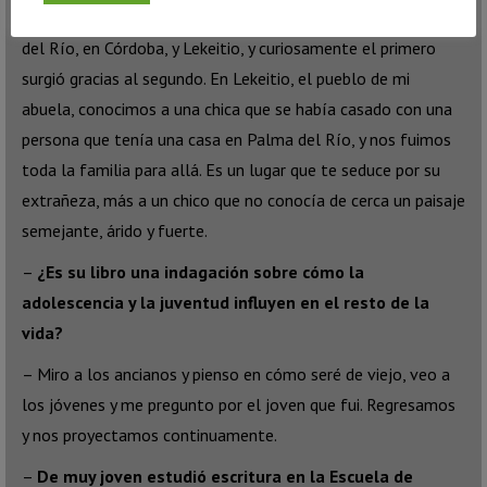
– Yo tengo dos paisajes importantes en mi infancia, Palma
del Río, en Córdoba, y Lekeitio, y curiosamente el primero
surgió gracias al segundo. En Lekeitio, el pueblo de mi
abuela, conocimos a una chica que se había casado con una
persona que tenía una casa en Palma del Río, y nos fuimos
toda la familia para allá. Es un lugar que te seduce por su
extrañeza, más a un chico que no conocía de cerca un paisaje
semejante, árido y fuerte.
–
¿Es su libro una indagación sobre cómo la
adolescencia y la juventud influyen en el resto de la
vida?
– Miro a los ancianos y pienso en cómo seré de viejo, veo a
los jóvenes y me pregunto por el joven que fui. Regresamos
y nos proyectamos continuamente.
–
De muy joven estudió escritura en la Escuela de