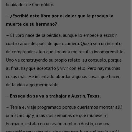
liquidador de Chernóbil».
–
¿Escribió este libro por el dolor que le produjo la
muerte de su hermano?
– El libro nace de la pérdida, aunque lo empecé a escribir
cuatro años después de que ocurriera. Quizá sea un intento
de comprender algo que todavía me resulta incomprensible.
Uno va construyendo su propio relato, su consuelo, porque
al final hay que aceptarlo y vivir con ello. Pero hay muchas
cosas más. He intentado abordar algunas cosas que hacen
de la vida algo memorable.
–
Enseguida se va a trabajar a Austin, Texas.
– Tenía el viaje programado porque queríamos montar allí
una ‘start up’ y, a las dos semanas de que muriese mi
hermano, estaba en un avión rumbo a Austin, con una
sensación muy absurda, sin saber muy bien qué hacía en él.