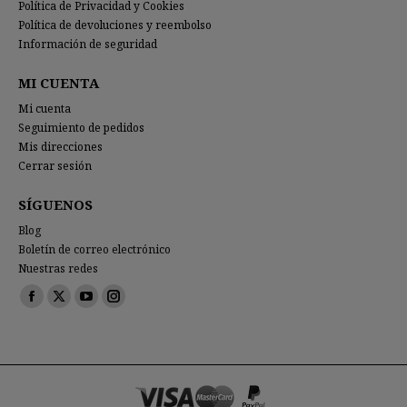
Política de Privacidad y Cookies
Política de devoluciones y reembolso
Información de seguridad
MI CUENTA
Mi cuenta
Seguimiento de pedidos
Mis direcciones
Cerrar sesión
SÍGUENOS
Blog
Boletín de correo electrónico
Nuestras redes
Encuéntranos en:
Facebook
X
YouTube
Instagram
page
page
page
page
opens
opens
opens
opens
in
in
in
in
new
new
new
new