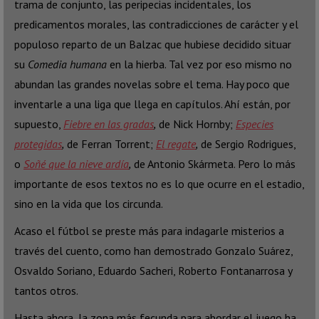
trama de conjunto, las peripecias incidentales, los
predicamentos morales, las contradicciones de carácter y el
populoso reparto de un Balzac que hubiese decidido situar
su
Comedia humana
en la hierba. Tal vez por eso mismo no
abundan las grandes novelas sobre el tema. Hay poco que
inventarle a una liga que llega en capítulos. Ahí están, por
supuesto,
Fiebre en las gradas
,
de Nick Hornby;
Especies
protegidas
,
de Ferran Torrent;
El regate
,
de Sergio Rodrigues,
o
Soñé que la nieve ardía
,
de Antonio Skármeta. Pero lo más
importante de esos textos no es lo que ocurre en el estadio,
sino en la vida que los circunda.
Acaso el fútbol se preste más para indagarle misterios a
través del cuento, como han demostrado Gonzalo Suárez,
Osvaldo Soriano, Eduardo Sacheri, Roberto Fontanarrosa y
tantos otros.
Hasta ahora, la zona más fecunda para abordar el juego ha