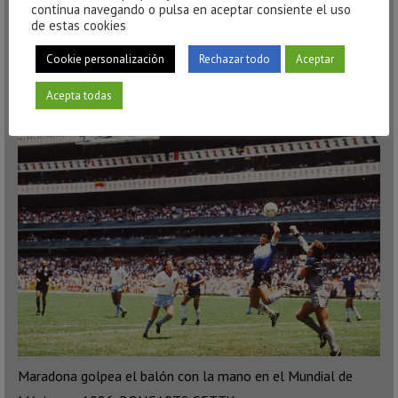
continua navegando o pulsa en aceptar consiente el uso
aguacero. Cuando se resolvió la avería de los focos, el
de estas cookies
Castellón marcó de penalti”. El partido terminó 0-1. Esa
Cookie personalización
Rechazar todo
Aceptar
derrota injusta ante un rival de poca monta reveló a
González algo más importante que el triunfo.
Acepta todas
Maradona golpea el balón con la mano en el Mundial de