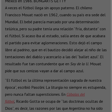
México en 1986.
BONGARTS GETTY
A veces el fútbol llega sin apoyo paterno. El chileno
Francisco Mouat nació en 1962, cuando su país era sede del
Mundial. El bebé parecía marcado por una determinación
telúrica, pero su padre tenía una relación “fría, distante” con
el fútbol. Si acaso iba al estadio, salía antes de que acabara
el partido para evitar aglomeraciones. Esto dejó el campo
libre al padrino, que en el bautizo decidió alejar al niño de las
tentaciones del diablo y acercarlo a las del “ballet azul”. El
resultado fue tan contundente que en
Soy de la U.
Mouat
pide que sus cenizas vayan a dar al campo azul.
“El fútbol es la última representación sagrada de nuestra
época”, escribió Pasolini. La liturgia no siempre es estupenda,
pero nunca faltan supersticiones. En
Cábalas del
fútbol
,
Ricardo Gotta se ocupa de “las doctrinas ocultas de
Dios”, es decir, las razones por las que Argentina no ha sido