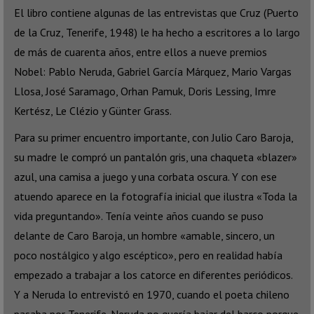
El libro contiene algunas de las entrevistas que Cruz (Puerto
de la Cruz, Tenerife, 1948) le ha hecho a escritores a lo largo
de más de cuarenta años, entre ellos a nueve premios
Nobel: Pablo Neruda, Gabriel García Márquez, Mario Vargas
Llosa, José Saramago, Orhan Pamuk, Doris Lessing, Imre
Kertész, Le Clézio y Günter Grass.
Para su primer encuentro importante, con Julio Caro Baroja,
su madre le compró un pantalón gris, una chaqueta «blazer»
azul, una camisa a juego y una corbata oscura. Y con ese
atuendo aparece en la fotografía inicial que ilustra «Toda la
vida preguntando». Tenía veinte años cuando se puso
delante de Caro Baroja, un hombre «amable, sincero, un
poco nostálgico y algo escéptico», pero en realidad había
empezado a trabajar a los catorce en diferentes periódicos.
Y a Neruda lo entrevistó en 1970, cuando el poeta chileno
pasaba por Tenerife. Neruda no quería bajar del barco porque