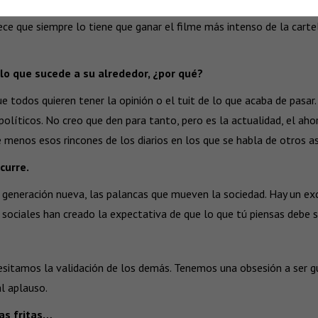
ue vemos en la política y en muchos ambientes; esta hipersensibil
ce que siempre lo tiene que ganar el filme más intenso de la carte
 lo que sucede a su alrededor, ¿por qué?
 todos quieren tener la opinión o el tuit de lo que acaba de pasar
políticos. No creo que den para tanto, pero es la actualidad, el aho
 menos esos rincones de los diarios en los que se habla de otros a
curre.
eneración nueva, las palancas que mueven la sociedad. Hay un exc
 sociales han creado la expectativa de que lo que tú piensas debe s
itamos la validación de los demás. Tenemos una obsesión a ser gus
l aplauso.
tas fritas…