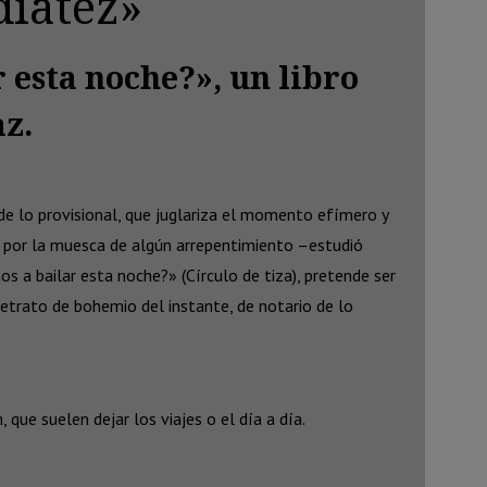
diatez»
 esta noche?», un libro
az.
a de lo provisional, que juglariza el momento efímero y
ya por la muesca de algún arrepentimiento –estudió
s a bailar esta noche?» (Círculo de tiza), pretende ser
retrato de bohemio del instante, de notario de lo
ue suelen dejar los viajes o el día a día.