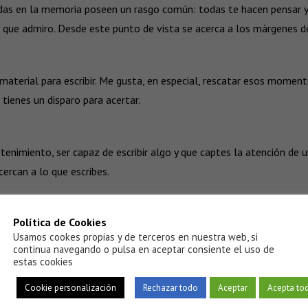
das en la memoria poseen un rasgo común: todas te hacen pensar y r
 que admiro. Desde este punto de vista se acerca a los márgenes del
terial para escribir. Me gusta, en especial, rescatar esos momento
tienes un disparo para acertar.
etenimiento, ser capaz de escribir algo y que captes la atención de 
cercan a lo que escribes.
Política de Cookies
también es capaz de reírse de ellas mismas. Es un rasgo de intelig
Usamos cookes propias y de terceros en nuestra web, si
e inteligencia no querer demostrar siempre lo profundo e inteligent
continua navegando o pulsa en aceptar consiente el uso de
estas cookies
en serio. Algo más de humor no nos vendría mal, empezando 
Cookie personalización
Rechazar todo
Aceptar
Acepta to