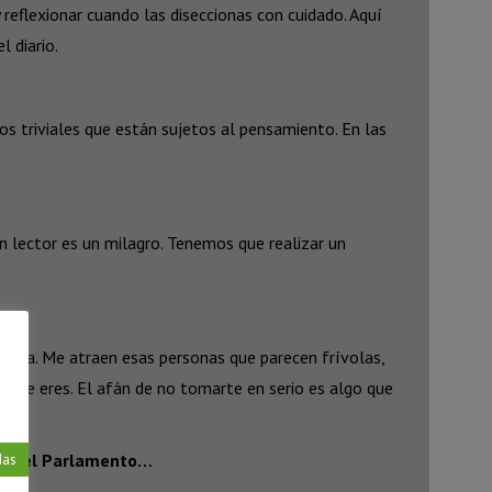
eflexionar cuando las diseccionas con cuidado. Aquí
 diario.
s triviales que están sujetos al pensamiento. En las
un lector es un milagro. Tenemos que realizar un
encia. Me atraen esas personas que parecen frívolas,
e que eres. El afán de no tomarte en serio es algo que
por el Parlamento…
das