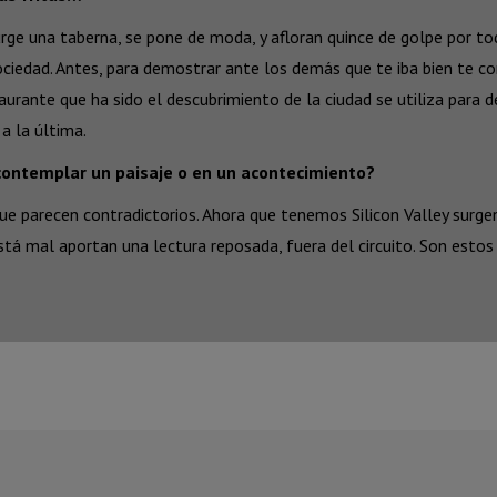
 Surge una taberna, se pone de moda, y afloran quince de golpe por 
sociedad. Antes, para demostrar ante los demás que te iba bien te c
rante que ha sido el descubrimiento de la ciudad se utiliza para dec
a la última.
contemplar un paisaje o en un acontecimiento?
ue parecen contradictorios. Ahora que tenemos Silicon Valley surg
está mal aportan una lectura reposada, fuera del circuito. Son es