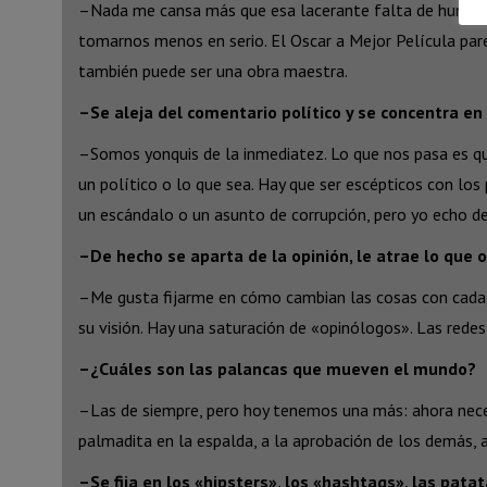
–Nada me cansa más que esa lacerante falta de humor q
tomarnos menos en serio. El Oscar a Mejor Película pare
también puede ser una obra maestra.
–Se aleja del comentario político y se concentra en
–Somos yonquis de la inmediatez. Lo que nos pasa es que
un político o lo que sea. Hay que ser escépticos con los 
un escándalo o un asunto de corrupción, pero yo echo de
–De hecho se aparta de la opinión, le atrae lo que o
–Me gusta fijarme en cómo cambian las cosas con cada g
su visión. Hay una saturación de «opinólogos». Las redes
–¿Cuáles son las palancas que mueven el mundo?
–Las de siempre, pero hoy tenemos una más: ahora neces
palmadita en la espalda, a la aprobación de los demás, a
–Se fija en los «hipsters», los «hashtags», las pata