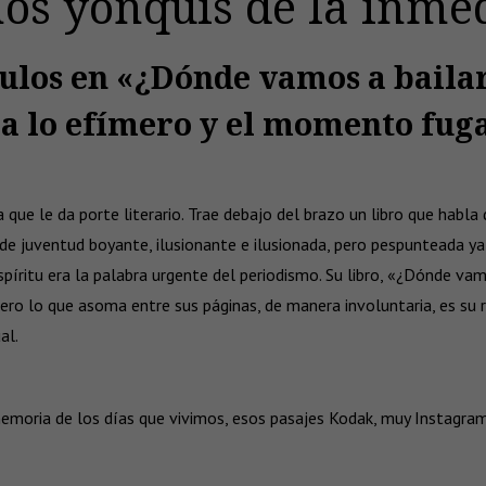
os yonquis de la inme
culos en «¿Dónde vamos a bailar
a lo efímero y el momento fug
a que le da porte literario. Trae debajo del brazo un libro que habl
 de juventud boyante, ilusionante e ilusionada, pero pespunteada 
íritu era la palabra urgente del periodismo. Su libro, «¿Dónde vamo
 pero lo que asoma entre sus páginas, de manera involuntaria, es su 
al.
moria de los días que vivimos, esos pasajes Kodak, muy Instagram, q