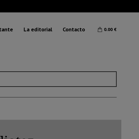
etante
La editorial
Contacto
0.00
€