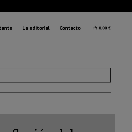
etante
La editorial
Contacto
0.00
€