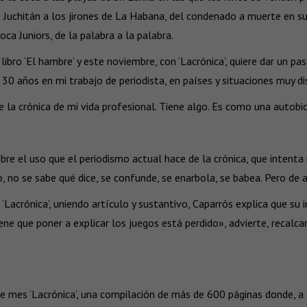
Juchitán a los jirones de La Habana, del condenado a muerte en su
ca Juniors, de la palabra a la palabra.
ibro ‘El hambre’ y este noviembre, con ‘Lacrónica’, quiere dar un pa
0 años en mi trabajo de periodista, en países y situaciones muy di
 la crónica de mi vida profesional. Tiene algo. Es como una autobiog
obre el uso que el periodismo actual hace de la crónica, que intenta
, no se sabe qué dice, se confunde, se enarbola, se babea. Pero de
Lacrónica’, uniendo artículo y sustantivo, Caparrós explica que su i
 tiene que poner a explicar los juegos está perdido», advierte, reca
te mes ‘Lacrónica’, una compilación de más de 600 páginas donde, a t