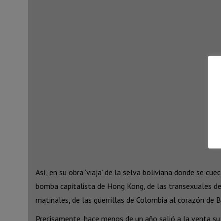
Así, en su obra ‘viaja’ de la selva boliviana donde se c
bomba capitalista de Hong Kong, de las transexuales de 
matinales, de las guerrillas de Colombia al corazón de Bo
Precisamente, hace menos de un año salió a la venta su l