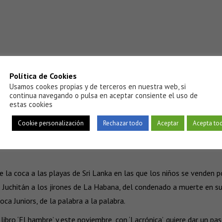
Política de Cookies
Usamos cookes propias y de terceros en nuestra web, si
continua navegando o pulsa en aceptar consiente el uso de
estas cookies
Cookie personalización
Rechazar todo
Aceptar
Acepta to
uece la coca a las playas de Sri Lanka en las que los niños se vend
Juchitán a los jirones de La Habana, del condenado a muerte en su
ca Juniors, de la palabra a la palabra.
ibro ‘El hambre’ y este noviembre, con ‘Lacrónica’, quiere dar un pa