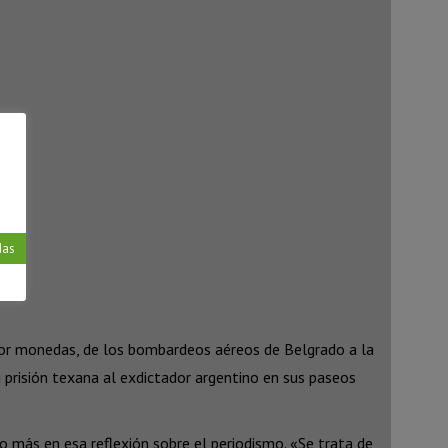
das
en por monedas, de los bombardeos aéreos de Belgrado a la
 prisión texana al exdictador argentino en sus paseos
so más en esa reflexión sobre el periodismo. «Se trata de