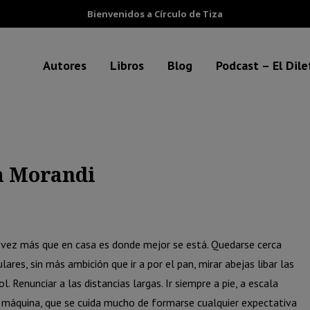
Bienvenidos a Círculo de Tiza
Autores
Libros
Blog
Podcast – El Dil
a Morandi
da vez más que en casa es donde mejor se está. Quedarse cerca
ares, sin más ambición que ir a por el pan, mirar abejas libar las
ol. Renunciar a las distancias largas. Ir siempre a pie, a escala
a máquina, que se cuida mucho de formarse cualquier expectativa