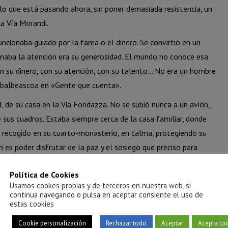
o que está pasando ahora, sin poner demasiada resistencia, un
la Vía Morandi.
ncionaba guiado por la fama o el dinero. Se convirtió en un
lamaba la atención era su generosidad. El mundo no conoce esa
con su dinero, con su atención, con su talento… No era un hombre
Zabalbeascoa en «Gente que cuenta».
, de su casa en la Via Fondazza. No se subió nunca a un avión,
e sus cuadros. Estaba siempre cerca de la casa familiar, donde
 recogido en su cuarto-monasterio, en calma, protegiendo su
 es poder disfrutar de la paz y el sosiego que preciso para
ta.
Política de Cookies
 artista. ¿Eso lo convierte en artista? En cien años lo sabremos.
Usamos cookes propias y de terceros en nuestra web, si
hacer el trabajo que estaba preparado para hacer», continúa
continua navegando o pulsa en aceptar consiente el uso de
estas cookies
Cookie personalización
Rechazar todo
Aceptar
Acepta to