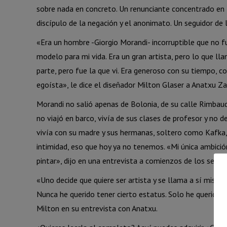
sobre nada en concreto. Un renunciante concentrado en l
discípulo de la negación y el anonimato. Un seguidor de 
«Era un hombre -Giorgio Morandi- incorruptible que no fu
modelo para mi vida. Era un gran artista, pero lo que l
parte, pero fue la que vi. Era generoso con su tiempo, 
egoísta», le dice el diseñador Milton Glaser a Anatxu 
Morandi no salió apenas de Bolonia, de su calle Rimbaud
no viajó en barco, vivía de sus clases de profesor y no d
vivía con su madre y sus hermanas, soltero como Kafka,
intimidad, eso que hoy ya no tenemos. «Mi única ambición
pintar», dijo en una entrevista a comienzos de los sesen
«Uno decide que quiere ser artista y se llama a sí mismo
Nunca he querido tener cierto estatus. Solo he querido 
Milton en su entrevista con Anatxu.