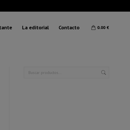
etante
La editorial
Contacto
0.00
€