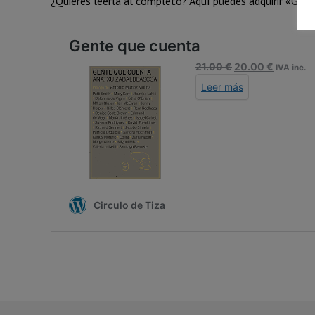
¿Quieres leerla al completo? Aquí puedes adquirir «Gen