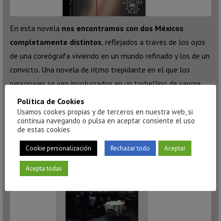
En esta novela
nos encontramos con dos Méxicos
completamente distintos
, reflejados a través de los ojos
de una coreógrafa viviendo en un mundo refinado y los de un
convicto. Una novela de ritmo trepidante en el que los
personajes se ven involucrados en un torbellino de sangre,
droga y sentimientos.
Política de Cookies
Usamos cookes propias y de terceros en nuestra web, si
Cien noches, Luisgé Martín
continua navegando o pulsa en aceptar consiente el uso
de estas cookies
Cookie personalización
Rechazar todo
Aceptar
Acepta todas