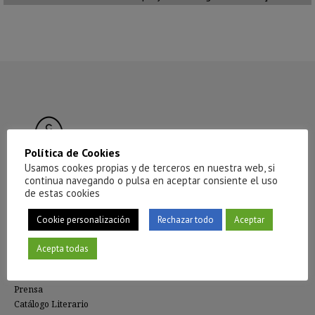
Política de Cookies
Usamos cookes propias y de terceros en nuestra web, si
continua navegando o pulsa en aceptar consiente el uso
de estas cookies
CÍRCULO DE TIZA
Cookie personalización
Rechazar todo
Aceptar
La editorial
Compañía
Acepta todas
Red de distribución
Distribución de e-books
Prensa
Catálogo Literario