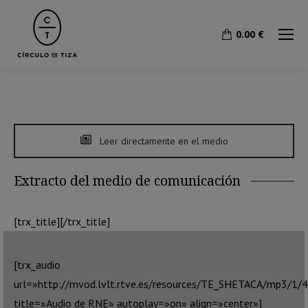
0.00
€
Leer directamente en el medio
Extracto del medio de comunicación
[trx_title][/trx_title]
[trx_audio
url=»http://mvod.lvlt.rtve.es/resources/TE_SHETACA/mp3/
title=»Audio de RNE» autoplay=»on» align=»center»]