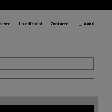
etante
La editorial
Contacto
0.00
€