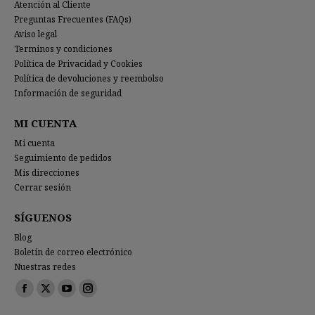
Atención al Cliente
Preguntas Frecuentes (FAQs)
Aviso legal
Terminos y condiciones
Política de Privacidad y Cookies
Política de devoluciones y reembolso
Información de seguridad
MI CUENTA
Mi cuenta
Seguimiento de pedidos
Mis direcciones
Cerrar sesión
SÍGUENOS
Blog
Boletín de correo electrónico
Nuestras redes
Encuéntranos en:
Facebook
X
YouTube
Instagram
page
page
page
page