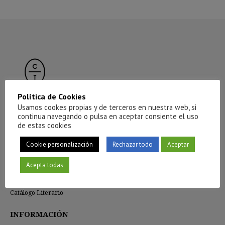
Política de Cookies
Usamos cookes propias y de terceros en nuestra web, si
continua navegando o pulsa en aceptar consiente el uso
CÍRCULO DE TIZA
de estas cookies
La editorial
Cookie personalización
Rechazar todo
Aceptar
Compañía
Red de distribución
Acepta todas
Distribución de e-books
Prensa
Catálogo Literario
INFORMACIÓN