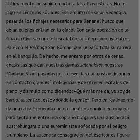
Ultimamente, he subido mucho a las altas esferas. No lo
digo en términos sociales. Ese ámbito me sigue vedado, a
pesar de los fichajes necesarios para llenar el hueco que
dejan quienes entran en la cárcel. Con cada operación de la
Guardia Civil se corre el escalafón social y ni aun así entro.
Parezco el
Pechuga
San Román, que se pasó toda su carrera
en el banquillo. De hecho, me entero por otros de cenas
exquisitas que dan nuestras damas
salonnières
, nuestras
Madame Staël pasadas por Loewe, las que gustan de poner
en contacto grandes inteligencias y de ofrecer recitales de
piano, y disimulo como diciendo: «Qué más me da, yo soy de
barrio, auténtico, estoy donde la gente». Pero en realidad me
da una rabia tremenda que no cuenten conmigo en ninguna
para sentarme entre una soprano búlgara y una aristócrata
austrohúngara o una euroministra sofocada por el peligro
trumpiano. La auténtica consagración del escritor es figurar