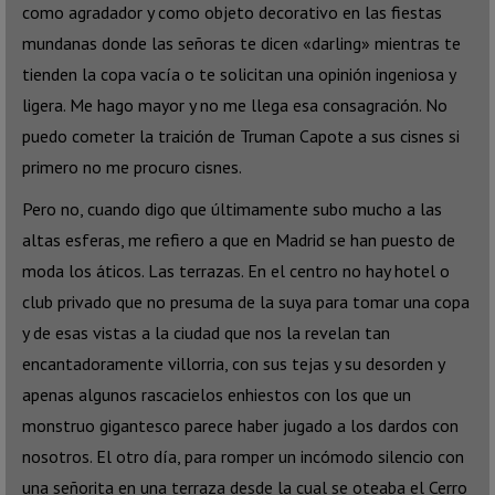
como agradador y como objeto decorativo en las fiestas
mundanas donde las señoras te dicen «darling» mientras te
tienden la copa vacía o te solicitan una opinión ingeniosa y
ligera. Me hago mayor y no me llega esa consagración. No
puedo cometer la traición de Truman Capote a sus cisnes si
primero no me procuro cisnes.
Pero no, cuando digo que últimamente subo mucho a las
altas esferas, me refiero a que en Madrid se han puesto de
moda los áticos. Las terrazas. En el centro no hay hotel o
club privado que no presuma de la suya para tomar una copa
y de esas vistas a la ciudad que nos la revelan tan
encantadoramente villorria, con sus tejas y su desorden y
apenas algunos rascacielos enhiestos con los que un
monstruo gigantesco parece haber jugado a los dardos con
nosotros. El otro día, para romper un incómodo silencio con
una señorita en una terraza desde la cual se oteaba el Cerro