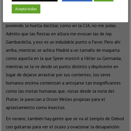
bebíamos tragados. Y que antes que de privados era de bares
abiertos y favorables a los encuentros espontáneos, al
Acepta todas
arrejuntamiento casual. Ahora hay sitios en los que se entra
poniendo la huella dactilar, como en la CIA, no me jodas.
Admito que las fiestas en altura me evocan las de Jep
Gambardella, y eso es un indudable punto a favor. Pero ahí
arriba, mientras se achica Madrid a un tamaño de maqueta
como aquella en la que Speer mostró a Hitler su Germania,
mientras se la ve desde un punto distinto y displicente en
lugar de dejarse arrastrar por sus corrientes, los seres
humanos encima comienzan a antojarse tan insignificantes
como las motas humanas que, vistas desde la noria del
Prater, le parecían a Orson Welles propicias para el
aplastamiento como insectos.
En verano, también hay gente que se va al templo de Debod
con guitarras para ver el ocaso y ovacionar la desaparición