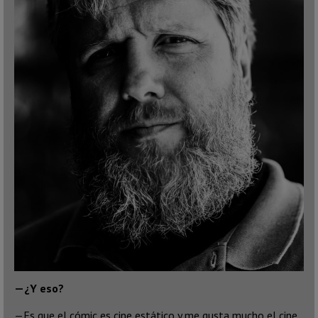
—¿Y eso?
—Es que el cómic es cine estático y me gusta mucho el cine.