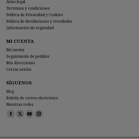
Aviso legal
Terminos y condiciones
Política de Privacidad y Cookies
Política de devoluciones y reembolso
Información de seguridad
MI CUENTA
Mi cuenta
Seguimiento de pedidos
Mis direcciones
Cerrar sesión
SÍGUENOS
Blog
Boletín de correo electrónico
Nuestras redes
Encuéntranos en:
Facebook
X
YouTube
Instagram
page
page
page
page
opens
opens
opens
opens