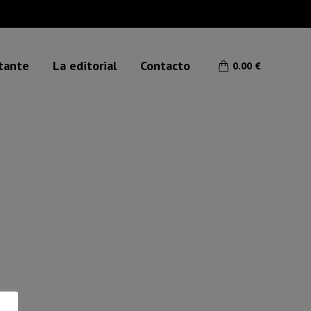
etante
La editorial
Contacto
0.00
€