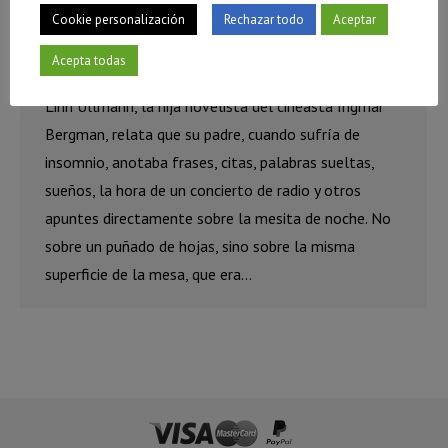
Cookie personalización
Rechazar todo
Aceptar
Un achaque por década
Acepta todas
Blog
,
Home
Por
Curculo de Tiza
31 marzo, 2026
Linn Ullmann, la hija novelista del cineasta Ingmar
Bergman, relata que su padre, cuando sufría de
insomnio, anotaba frases, citas, palabras sueltas,
sueños, la hora de un concierto de radio y otros
apuntes directamente sobre la mesita de noche. No
sobre un puñado de hojas, sino sobre la misma
superficie de la mesa, que era…